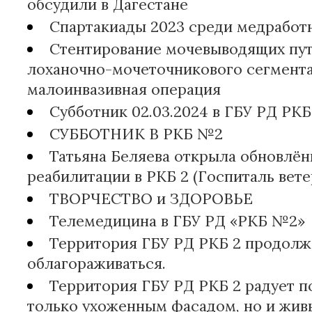
обсудили в Дагестане
Спартакиады 2023 среди медработ
Стентирование мочевыводящих пут
лоханочно-мочеточникового сегмента)
малоинвазивная операция
Субботник 02.03.2024 в ГБУ РД РКБ
СУББОТНИК В РКБ №2
Татьяна Беляева открыла обновлён
реабилитации в РКБ 2 (Госпиталь вете
ТВОРЧЕСТВО и ЗДОРОВЬЕ
Телемедицина в ГБУ РД «РКБ №2»
Территория ГБУ РД РКБ 2 продолж
облагораживаться.
Территория ГБУ РД РКБ 2 радует п
только ухоженным фасадом, но и жив