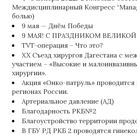
Междисциплинарный Конгресс “Manag
болью)
9 мая — Днём Победы
9 МАЯ! С ПРАЗДНИКОМ ВЕЛИКОЙ 
TVT-операция – Что это?
XX Съезд хирургов Дагестана с м
участием – «Высокие и малоинвазивны
хирургии».
Акция «Онко-патруль» проводится 
регионах России.
Артериальное давление (АД)
Благодарность РКБ№2
Благоустройство территории прод
В ГБУ РД РКБ 2 проводятся гинеко