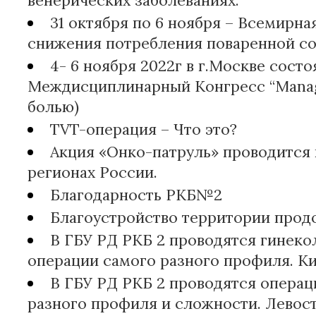
венерических заболеваниях.
31 октября по 6 ноября – Всемирна
снижения потребления поваренной со
4- 6 ноября 2022г в г.Москве состоя
Междисциплинарный Конгресс “Manag
болью)
TVT-операция – Что это?
Акция «Онко-патруль» проводится 
регионах России.
Благодарность РКБ№2
Благоустройство территории прод
В ГБУ РД РКБ 2 проводятся гинеко
операции самого разного профиля. Ки
В ГБУ РД РКБ 2 проводятся операц
разного профиля и сложности. Левос