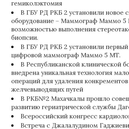
гемиколэктомия
В ГБУ РД РКБ 2 установили новое 
оборудование – Маммограф Маммо 5 
возможностью выполнения стереотак
биопсии.
В ГБУ РД РКБ 2 установили первый
цифровой маммограф Маммо 5 МТ.
В Республиканской клинической 
внедрена уникальная технология мал
операций для удаления конкрементов
желчевыводящих путей
В РКБ№2 Махачкалы прошло совещ
развитию гериатрической службы Даг
Всероссийский конгресс кардиоло
Встреча с Джалалудином Гаджиев