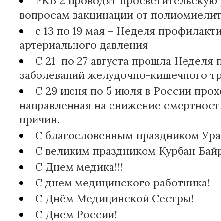
РКБ 2 проводят просветительскую 
вопросам вакцинации от полиомиели
с 13 по 19 мая – Неделя профилак
артериального давления
С 21 по 27 августа прошла Неделя
заболеваний желудочно-кишечного тр
С 29 июня по 5 июля в России прох
направленная на снижение смертност
причин.
С благословенным праздником Ура
С великим праздником Курбан Бай
С Днем медика!!!
С днем медицинского работника!
С Днём Медицинской Сестры!
С Днем России!