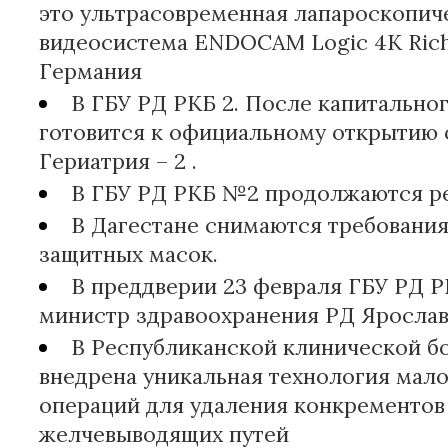
это ультрасовременная лапароскопич
видеосистема ENDOCAM Logic 4K Rich
Германия
В ГБУ РД РКБ 2. После капитально
готовится к официальному открытию 
Гериатрия – 2 .
В ГБУ РД РКБ №2 продолжаются р
В Дагестане снимаются требовани
защитных масок.
В преддверии 23 февраля ГБУ РД Р
министр здравоохранения РД Ярослав
В Республиканской клинической 
внедрена уникальная технология мал
операций для удаления конкрементов
желчевыводящих путей