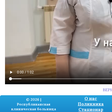
ВЕР
О нас
© 2026 |
Поликника
Республиканская
клиническая больница
Стационар